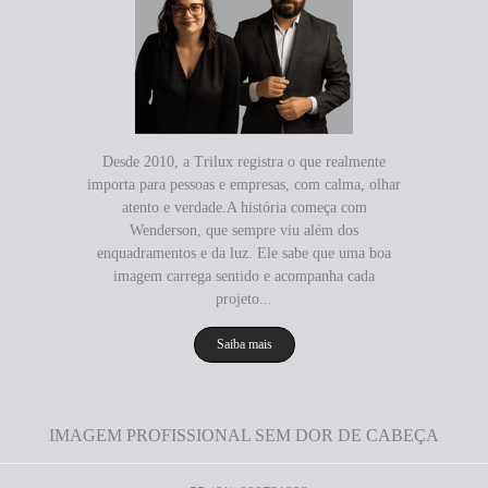
Desde 2010, a Trilux registra o que realmente
importa para pessoas e empresas, com calma, olhar
atento e verdade.A história começa com
Wenderson, que sempre viu além dos
enquadramentos e da luz. Ele sabe que uma boa
imagem carrega sentido e acompanha cada
projeto...
Saiba mais
IMAGEM PROFISSIONAL SEM DOR DE CABEÇA