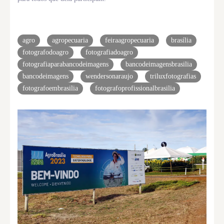
Tags
agro
agropecuaria
feiraagropecuaria
brasília
fotografodoagro
fotografiadoagro
fotografiaparabancodeimagens
bancodeimagensbrasilia
bancodeimagens
wendersonaraujo
triluxfotografias
fotografoembrasilia
fotografoprofissionalbrasilia