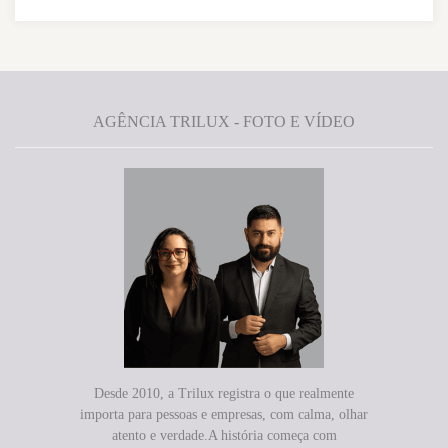
AGÊNCIA TRILUX - FOTO E VÍDEO
Desde 2010, a Trilux registra o que realmente
importa para pessoas e empresas, com calma, olhar
atento e verdade.A história começa com