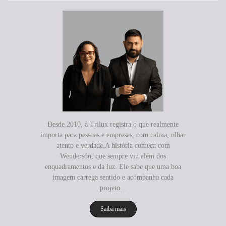
Desde 2010, a Trilux registra o que realmente
importa para pessoas e empresas, com calma, olhar
atento e verdade.A história começa com
Wenderson, que sempre viu além dos
enquadramentos e da luz. Ele sabe que uma boa
imagem carrega sentido e acompanha cada
projeto...
Saiba mais