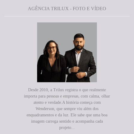
AGÊNCIA TRILUX - FOTO E VÍDEO
Desde 2010, a Trilux registra o que realmente
importa para pessoas e empresas, com calma, olhar
atento e verdade.A história começa com
Wenderson, que sempre viu além dos
enquadramentos e da luz. Ele sabe que uma boa
imagem carrega sentido e acompanha cada
projeto...