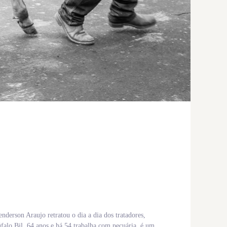
derson Araujo retratou o dia a dia dos tratadores,
falo Bil, 64 anos e há 54 trabalha com pecuária, é um