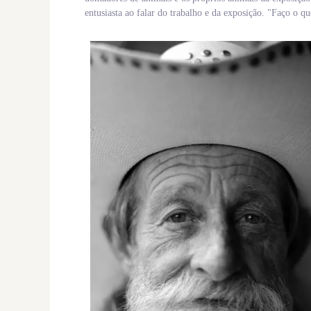
entusiasta ao falar do trabalho e da exposição. "Faço o 