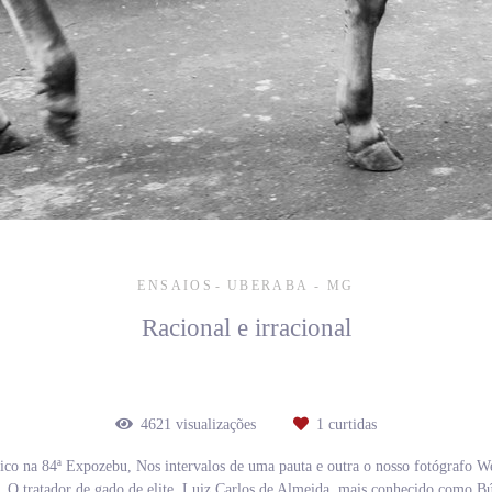
ENSAIOS
UBERABA - MG
Racional e irracional
4621
visualizações
1
curtidas
co na 84ª Expozebu, Nos intervalos de uma pauta e outra o nosso fotógrafo Wen
. O tratador de gado de elite, Luiz Carlos de Almeida, mais conhecido como Bú