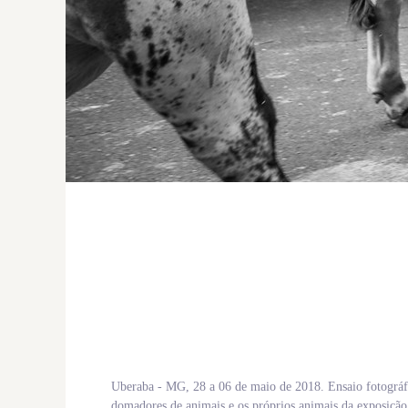
Uberaba - MG, 28 a 06 de maio de 2018. Ensaio fotográfi
domadores de animais e os próprios animais da exposição